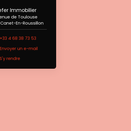
fer Immobilier
venue de Toulouse
 Canet-En-Roussillon
+33 4 68 38 73 53
Envoyer un e-mail
S'y rendre