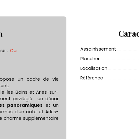
n
Carac
Assainissement
isé
:
Oui
Plancher
Localisation
Référence
opose un cadre de vie
nent.
ie-les-Bains et Arles-sur-
ent privilégié : un décor
ues panoramiques
et un
ermes d'un coté et Arles-
 de charme supplémentaire