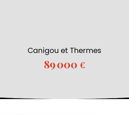
Canigou et Thermes
89 000
€
ctible à vendre, 510 m² - Arles-sur-Tech 66150