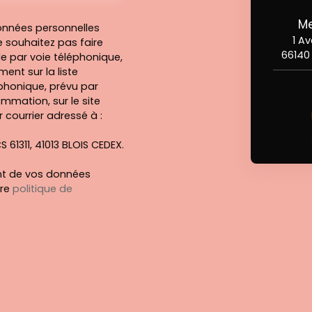
Me
onnées personnelles
1 A
 souhaitez pas faire
66140
e par voie téléphonique,
ent sur la liste
honique, prévu par
ommation, sur le site
 courrier adressé à :
S 61311, 41013 BLOIS CEDEX.
ent de vos données
tre
politique de