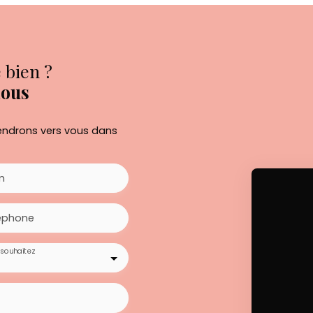
 bien ?
nous
viendrons vers vous dans
m
éphone
souhaitez