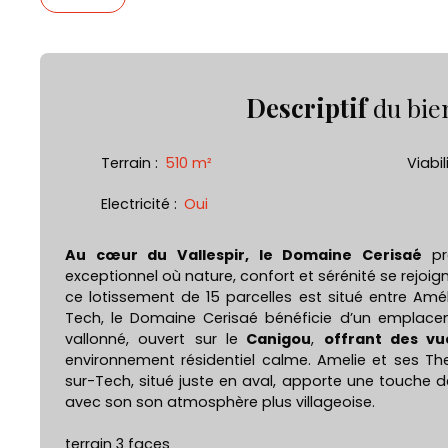
Descriptif
du bie
Terrain
:
510
m²
Viabil
Electricité
:
Oui
Au cœur du Vallespir, le Domaine Cerisaé
pr
exceptionnel où nature, confort et sérénité se rejoig
ce lotissement de 15 parcelles est situé entre Amél
Tech, le Domaine Cerisaé bénéficie d’un emplacem
vallonné, ouvert sur le
Canigou
,
offrant des v
environnement résidentiel calme. Amelie et ses Th
sur-Tech, situé juste en aval, apporte une touche
avec son son atmosphère plus villageoise.
terrain 3 faces