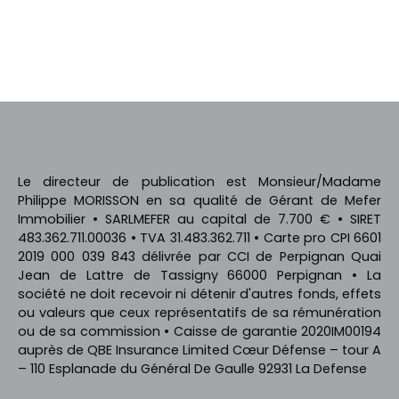
+
−
Le directeur de publication est Monsieur/Madame
Philippe MORISSON en sa qualité de Gérant de Mefer
Immobilier • SARLMEFER au capital de 7.700 € • SIRET
483.362.711.00036 • TVA 31.483.362.711 • Carte pro CPI 6601
2019 000 039 843 délivrée par CCI de Perpignan Quai
Jean de Lattre de Tassigny 66000 Perpignan • La
société ne doit recevoir ni détenir d'autres fonds, effets
ou valeurs que ceux représentatifs de sa rémunération
ou de sa commission • Caisse de garantie 2020IM00194
auprès de QBE Insurance Limited Cœur Défense – tour A
– 110 Esplanade du Général De Gaulle 92931 La Defense