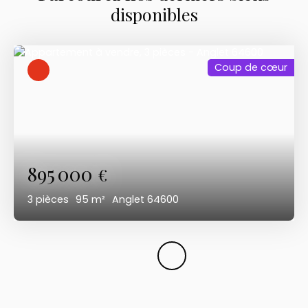
disponibles
Coup de cœur
895 000
€
3
pièces
95
m²
Anglet 64600