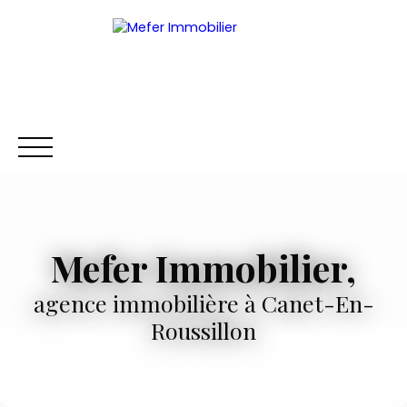
Mefer Immobilier,
ACCUEIL
ACHETER
NEUF
LOUER
VENDRE
BI
agence immobilière à
Canet-En-
Être rappelé
Roussillon