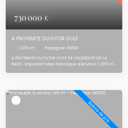
730 000
€
A PROXIMITE DU FUTUR GOLF
1 000
m²
Perpignan 66100
A PROXIMITE DU FUTUR GOLF DE VILLENEUVE DE LA
RAHO.
imposant Mas historique d'environ 1. 000 m²,
exploité en chambres d'hôtes actuellement.
nombreux aménagement possible, emprise au sol
de 380 m², sur 3 nivaux; terrasse de toit avec vue
Canigou. possibilité de transformer en bureau,
grand parking. A 10 minutes du péage Perpignan
sud et du centre-ville. 5 minutes du Parc des
Baisse de prix
Sports du Moulin à vent et du complexe MEGA
CASTILLET. 900 mètres de TECNOSUD et AGROSUD.
10 minutes de la gare TGV et 15 minutes de
l'aéroport Perpignan-Rivesaltes. 20 minutes de