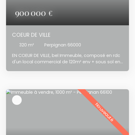
900 000
€
COEUR DE VILLE
320
m²
Perpignan 66000
EN COEUR DE VILLE, bel Immeuble, composé en rdc
d'un local commercial de 120m² env + sous sol env
50 M² et cour terrasse env 40 m² env,
actuellement loué, 2 appartements ou bureaux de
100m² env chacun, rénovés, climatisation. PAS DE
COPROPRIETE.
Nouveauté