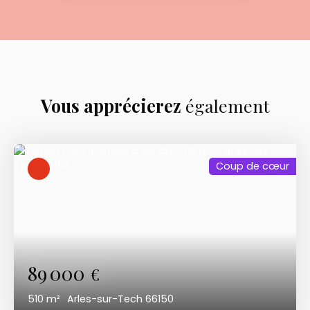
Vous apprécierez
également
Coup de cœur
89 000
€
510
m²
Arles-sur-Tech 66150