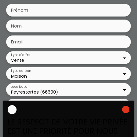
Prénom
Nom
Email
Type d'offre
Vente
Type de bien
Maison
Localisation
Peyrestortes (66600)
Budget max (€)
LE RESPECT DE VOTRE VIE PRIVÉE
Surface min (m²)
EST UNE PRIORITÉ POUR NOUS