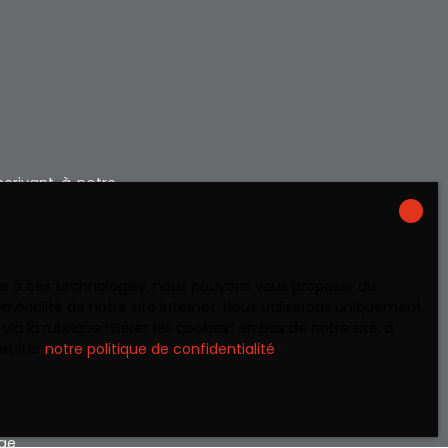
crivant à notre
ace à ces technologies, nous pouvons vous proposer du
0)
vivialité de notre site internet. Nous utiliserons uniquement
 la rubrique ″Gérer les cookies″ en bas de notre site, à
nsulter
notre politique de confidentialité
.
 RGPD. Si vous
éphonique, vous
age