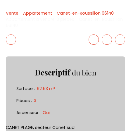
Vente
Appartement
Canet-en-Roussillon 66140
Appartement à vendre, 3 pièces - Canet-en-Roussillon
66140
Descriptif
du bien
Surface
:
62.53
m²
Pièces
:
3
Ascenseur
:
Oui
CANET PLAGE, secteur Canet sud