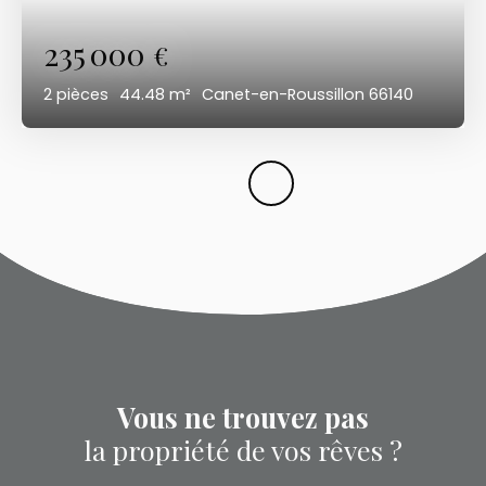
235 000
€
2
pièces
44.48
m²
Canet-en-Roussillon 66140
Vous ne trouvez pas
la propriété de vos rêves ?