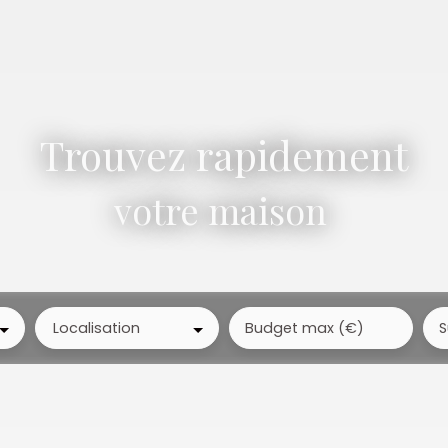
Trouvez rapidement
votre maison
|
Localisation
Budget max (€)
S